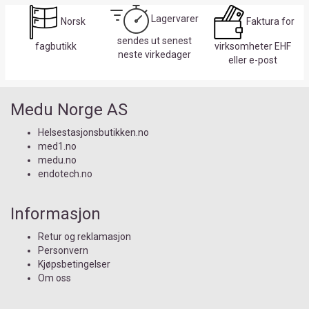
Lagervarer
Norsk
Faktura for
sendes ut senest
fagbutikk
virksomheter EHF
neste virkedager
eller e-post
Medu Norge AS
Helsestasjonsbutikken.no
med1.no
medu.no
endotech.no
Informasjon
Retur og reklamasjon
Personvern
Kjøpsbetingelser
Om oss