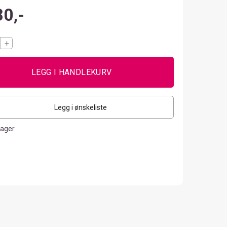
80,-
+
Legg i ønskeliste
lager