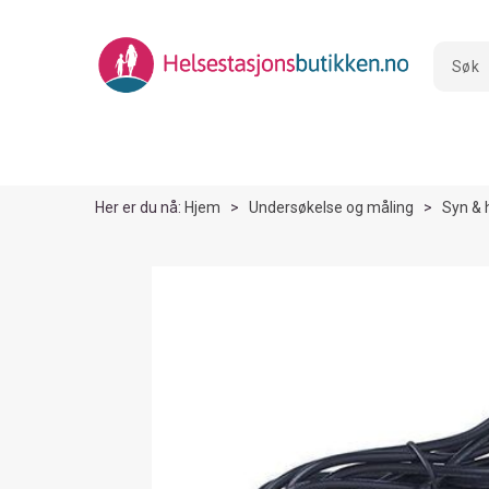
Her er du nå:
Hjem
>
Undersøkelse og måling
>
Syn & 