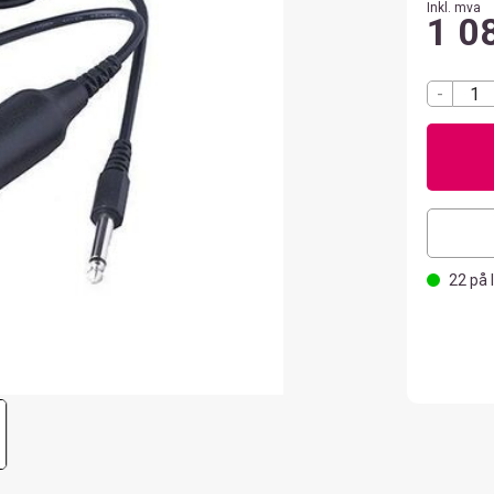
Inkl. mva
1 0
-
22
på 