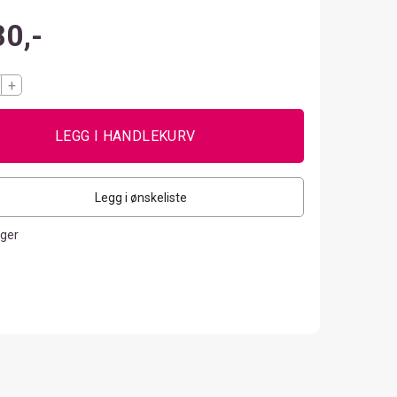
80,-
+
Legg i ønskeliste
ager