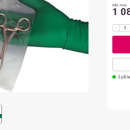
Inkl. mva
1 0
-
2
på l