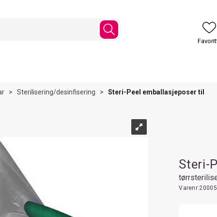
ar
>
Sterilisering/desinfisering
>
Steri-Peel emballasjeposer til
Steri-
tørrsterili
Varenr:
20005