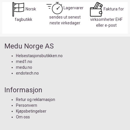
Lagervarer
Norsk
Faktura for
sendes ut senest
fagbutikk
virksomheter EHF
neste virkedager
eller e-post
Medu Norge AS
Helsestasjonsbutikken.no
med1.no
medu.no
endotech.no
Informasjon
Retur og reklamasjon
Personvern
Kjøpsbetingelser
Om oss