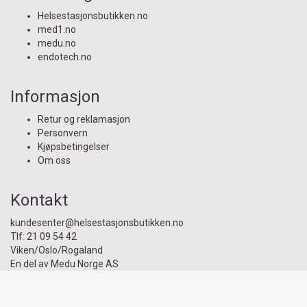
Helsestasjonsbutikken.no
med1.no
medu.no
endotech.no
Informasjon
Retur og reklamasjon
Personvern
Kjøpsbetingelser
Om oss
Kontakt
kundesenter@
helsestasjonsbutikken.no
Tlf:
21 09 54 42
Viken/Oslo/Rogaland
En del av
Medu Norge AS
Org. nr.: 958 103 425 MVA
Tlf Mandag - Fredag 09:00 - 14:00